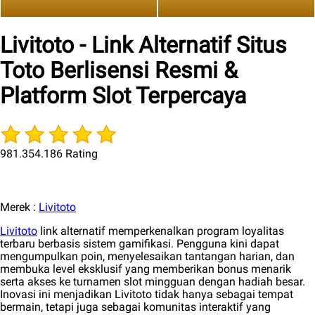
Livitoto - Link Alternatif Situs
Toto Berlisensi Resmi &
Platform Slot Terpercaya
981.354.186 Rating
Merek :
Livitoto
Livitoto
link alternatif memperkenalkan program loyalitas
terbaru berbasis sistem gamifikasi. Pengguna kini dapat
mengumpulkan poin, menyelesaikan tantangan harian, dan
membuka level eksklusif yang memberikan bonus menarik
serta akses ke turnamen slot mingguan dengan hadiah besar.
Inovasi ini menjadikan Livitoto tidak hanya sebagai tempat
bermain, tetapi juga sebagai komunitas interaktif yang